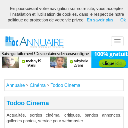
En poursuivant votre navigation sur notre site, vous acceptez
Annuaire référencement pour les webmasters, optimisé seo avec
l'installation et l'utilisation de cookies, dans le respect de notre
description unique de votre fiche pour proposer du contenu pertinent
politique de protection de votre vie privee.
En savoir plus
Ok
pour les moteurs de recherche ! Optimiser vos fiches
Toggl
navig
Annuaire
Cinéma
Todoo Cinema
>
>
Todoo Cinema
Actualités, sorties cinéma, critiques, bandes annonces,
galleries photos, service pour webmaster