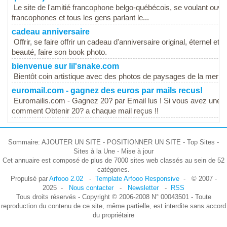
Le site de l'amitié francophone belgo-québécois, se voulant ouver
francophones et tous les gens parlant le...
cadeau anniversaire
Offrir, se faire offrir un cadeau d'anniversaire original, éternel e
beauté, faire son book photo.
bienvenue sur lil'snake.com
Bientôt coin artistique avec des photos de paysages de la mer a
euromail.com - gagnez des euros par mails recus!
Euromailis.com - Gagnez 20? par Email lus ! Si vous avez une a
comment Obtenir 20? a chaque mail reçus !!
Sommaire: AJOUTER UN SITE - POSITIONNER UN SITE - Top Sites -
Sites à la Une - Mise à jour
Cet annuaire est composé de plus de 7000 sites web classés au sein de 52
catégories.
Propulsé par
Arfooo 2.02
-
Template Arfooo Responsive
- © 2007 -
2025 -
Nous contacter
-
Newsletter
-
RSS
Tous droits réservés - Copyright © 2006-2008 N° 00043501 - Toute
reproduction du contenu de ce site, même partielle, est interdite sans accord
du propriétaire