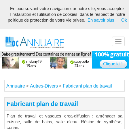
En poursuivant votre navigation sur notre site, vous acceptez
Annuaire référencement pour les webmasters, optimisé seo avec
l'installation et l'utilisation de cookies, dans le respect de notre
description unique de votre fiche pour proposer du contenu pertinent
politique de protection de votre vie privee.
En savoir plus
Ok
pour les moteurs de recherche ! Optimiser vos fiches
Toggl
navig
Annuaire
Autres-Divers
Fabricant plan de travail
>
>
Fabricant plan de travail
Plan de travail et vasques crea-diffusion : aménager sa
cuisine, salle de bains, salle d'eau. Résine de synthèse,
corian.