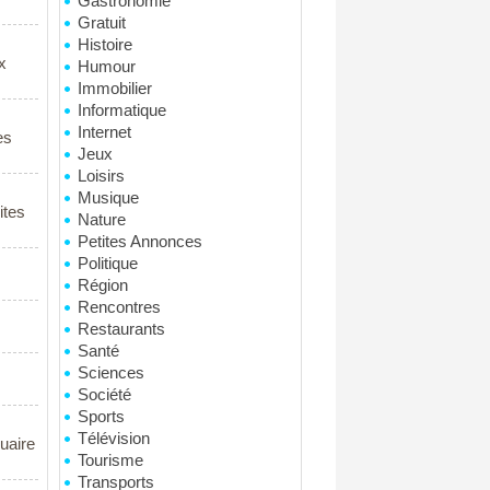
Gastronomie
Gratuit
Histoire
x
Humour
Immobilier
Informatique
Internet
es
Jeux
Loisirs
Musique
ites
Nature
Petites Annonces
Politique
Région
Rencontres
Restaurants
Santé
Sciences
Société
Sports
Télévision
nuaire
Tourisme
Transports