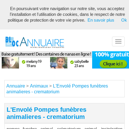
En poursuivant votre navigation sur notre site, vous acceptez
Annuaire référencement pour les webmasters, optimisé seo avec
l'installation et l'utilisation de cookies, dans le respect de notre
description unique de votre fiche pour proposer du contenu pertinent
politique de protection de votre vie privee.
En savoir plus
Ok
pour les moteurs de recherche ! Optimiser vos fiches
Toggl
navig
Annuaire
Animaux
L'Envolé Pompes funèbres
>
>
animalieres - crematorium
L'Envolé Pompes funèbres
animalieres - crematorium