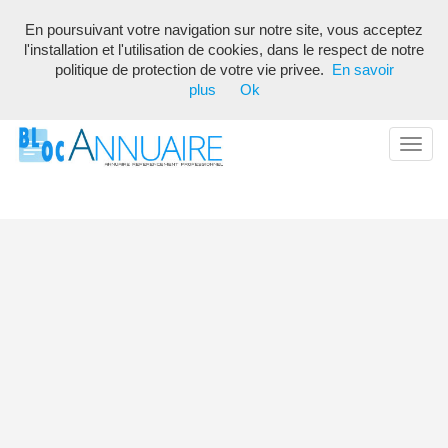
En poursuivant votre navigation sur notre site, vous acceptez
Annuaire référencement pour les webmasters, optimisé seo avec
l'installation et l'utilisation de cookies, dans le respect de notre
description unique de votre fiche pour proposer du contenu pertinent
politique de protection de votre vie privee.
En savoir
pour les moteurs de recherche ! Optimiser vos fiches
plus
Ok
Toggl
navig